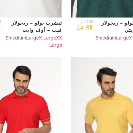
160
د.إ
0
لو – ريجولار
تيشرت بولو – ريجولار
48
د.إ
8
يتي
فيت – أوف وايت
S
medium
Large
X Large
XX
S
medium
Large
X
Large