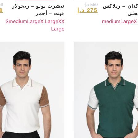
550
د.إ
60
تان – ريلاكس
تيشرت بولو – ريجولار
275
د.إ
8
حلي
فيت – أحمر
S
medium
Large
X Large
XX
medium
Large
X
Large