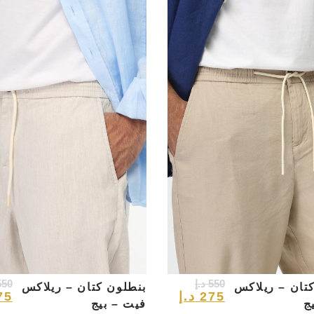
550
د.إ
550
تان – ريلاكس
بنطلون كتان – ريلاكس
275
د.إ
75
ج
فيت – بيج