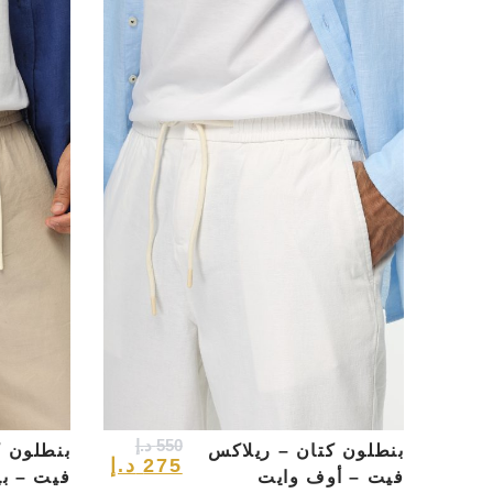
550
د.إ
بنطلون كتان – ريلاكس
بنطلون ك
275
د.إ
فيت – أوف وايت
فيت – بي