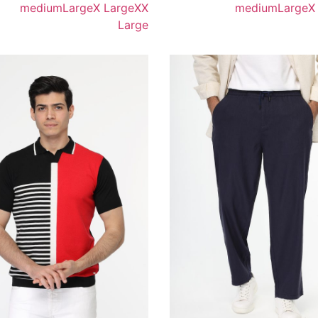
medium
Large
X Large
XX
medium
Large
X
Large