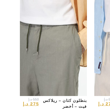
د.إ
550
د.إ
بنطلون كتان – ريلاكس
2
د.إ
275
د.إ
فيت – أخضر