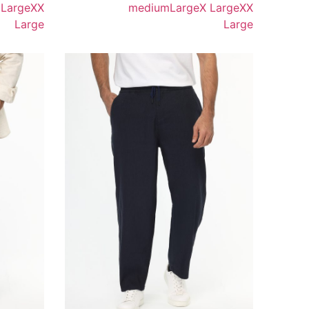
 Large
XX
medium
Large
X Large
XX
Large
Large