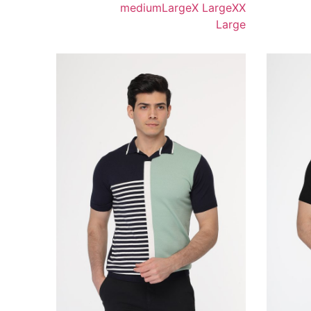
medium
Large
X Large
XX
Large