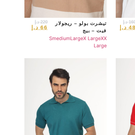
16
د.إ
220
د.إ
تيشرت بولو – ريجولار
4
د.إ
66
د.إ
فيت – بيج
S
medium
Large
X Large
XX
Large