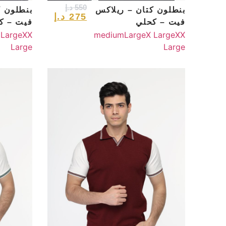
550
د.إ
بنطلون كتان – ريلاكس
بنطلون ك
275
د.إ
فيت – كحلي
فيت – ك
 Large
XX
medium
Large
X Large
XX
Large
Large