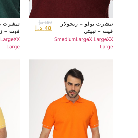
160
د.إ
تيشرت بولو – ريجولار
تيشرت بو
48
د.إ
فيت – نبيتي
فيت – ز
 Large
XX
S
medium
Large
X Large
XX
Large
Large