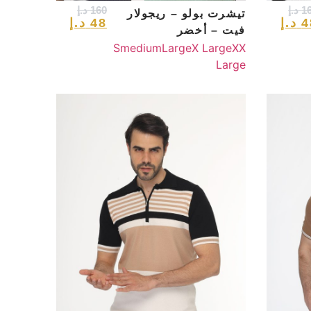
1
د.إ
160
د.إ
تيشرت بولو – ريجولار
4
د.إ
48
د.إ
فيت – أخضر
S
medium
Large
X Large
XX
Large