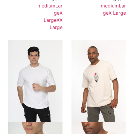
medium
Lar
medium
Lar
ge
X
ge
X Large
Large
XX
Large