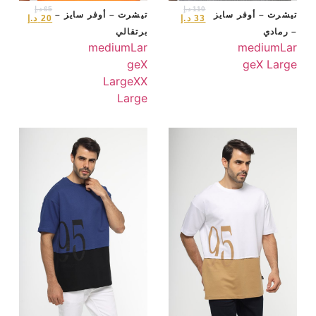
110
د.إ
65
د.إ
تيشرت – أوفر سايز
تيشرت – أوفر سايز –
33
د.إ
20
د.إ
– رمادي
برتقالي
medium
Lar
medium
Lar
ge
X
ge
X Large
Large
XX
Large