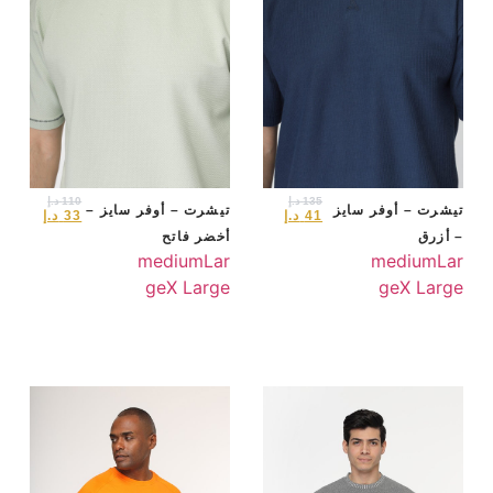
135
د.إ
110
د.إ
تيشرت – أوفر سايز
تيشرت – أوفر سايز –
41
د.إ
33
د.إ
– أزرق
أخضر فاتح
medium
Lar
medium
Lar
ge
X Large
ge
X Large