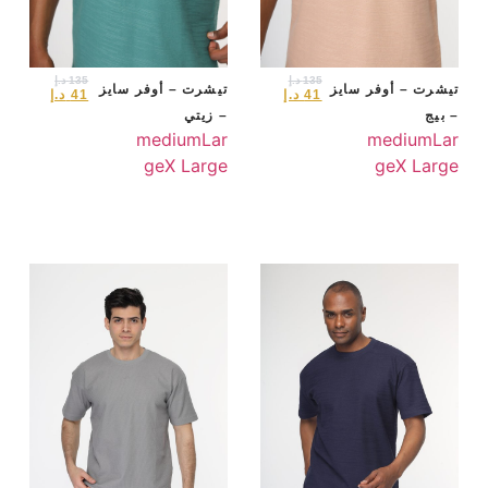
135
د.إ
135
د.إ
تيشرت – أوفر سايز
تيشرت – أوفر سايز
41
د.إ
41
د.إ
– بيج
– زيتي
medium
Lar
medium
Lar
ge
X Large
ge
X Large