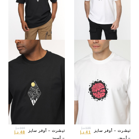
135
د.إ
160
د.إ
تيشرت – أوفر سايز
تيشرت – أوفر سايز
41
د.إ
48
د.إ
– أبيض
– أسود