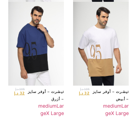
105
د.إ
105
د.إ
تيشرت – أوفر سايز
تيشرت – أوفر سايز
32
د.إ
32
د.إ
– أبيض
– أزرق
medium
Lar
medium
Lar
ge
X Large
ge
X Large