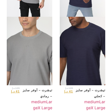
135
د.إ
135
د.إ
تيشرت – أوفر سايز
تيشرت – أوفر سايز
41
د.إ
41
د.إ
– كحلي
– رمادي
medium
Lar
medium
Lar
ge
X Large
ge
X Large