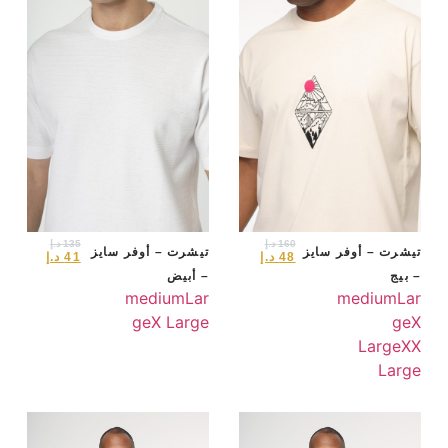
160
د.إ
135
د.إ
تيشرت – أوفر سايز
تيشرت – أوفر سايز
48
د.إ
41
د.إ
– بيج
– أبيض
medium
Lar
medium
Lar
ge
X Large
ge
X
Large
XX
Large