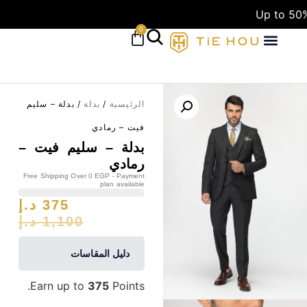
Up to 50%
0
الرئيسية
/
بدلة
/ بدلة – سليم
فيت – رمادي
بدلة – سليم فيت –
رمادي
Free Shipping Over 0 EGP - Payment
plan available
375
د.إ
1,100
د.إ
دليل المقاسات
Earn up to
375
Points.