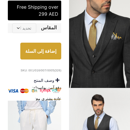
Free Shipping over
299 AED
المقاس
إضافة إلى السلة
SKU: 001/016/007/0005(326)
وصف المنتج
دفع آمن بواسطة:
عادة يشترى مع: