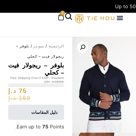
Up to 50
0
الرئيسية
/
سويتر
/ بلوفر –
ريجولار فيت – كحلي
بلوفر – ريجولار فيت
– كحلي
Free Shipping Over 0 EGP - Payment
plan available
75
د.إ
150
د.إ
دليل المقاسات
Earn up to
75
Points.