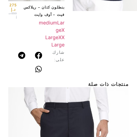
arge
275
بنطلون كتان – ريلاكس
د.إ
550
د.
فيت – أوف وايت
إ
medium
Lar
ge
X
Large
XX
Large
شارك
على:
منتجات ذات صلة