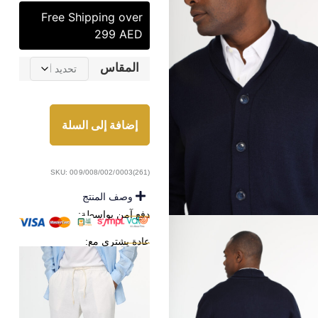
Free Shipping over
299 AED
المقاس
إضافة إلى السلة
SKU: 009/008/002/0003(261)
وصف المنتج
دفع آمن بواسطة:
عادة يشترى مع: