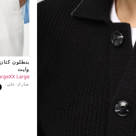
بنطلون كتان
وايت
arge
XX Large
شارك على: