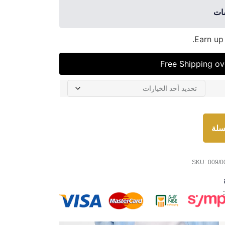
سات
Earn up
Free Shipping o
سلة
SKU: 009/0