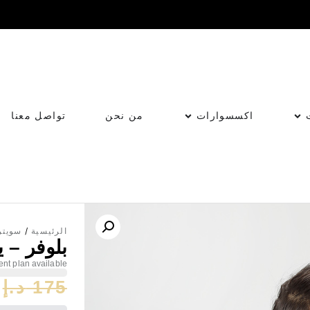
اكسسوارات
من نحن
تواصل معنا
الرئيسية
/
سويتر
بلوفر – 
nt plan available
175
د.إ