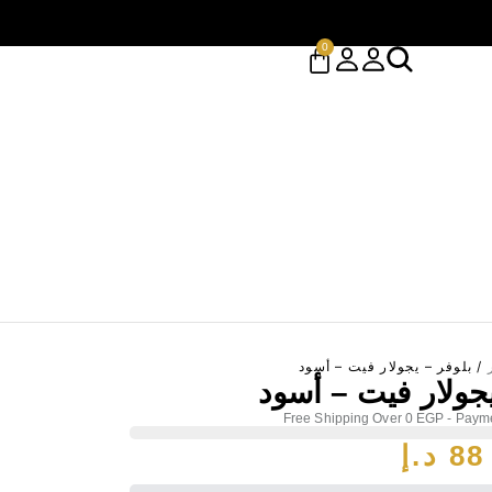
0
/ بلوفر – يجولار فيت – أسود
يجولار فيت – أسود
Free Shipping Over 0 EGP - Payme
88
د.إ