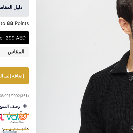
دليل المقا
 to
88
Points.
ver 299 AED
المقاس
إضافة إلى ال
08/001/0002(361)
وصف المنتج
دفع آمن بواسطة:
عادة يشترى مع: