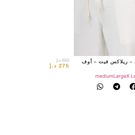
550
د.إ
 – ريلاكس فيت – أوف
275
د.إ
medium
Large
X L