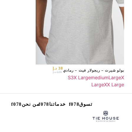
38
د.إ
بولو شيرت – ريجولار فيت – رمادي
125
د.إ
S
3X Large
medium
Large
X
Large
XX Large
تسوق
خدماتنا
من نحن