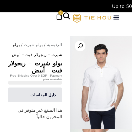
Up to 50
0
الرئيسية
/
بولو شيرت
/ بولو
شيرت – ريجولار فيت – أبيض
بولو شيرت – ريجولار
فيت – أبيض
Free Shipping Over 0 EGP - Payment
plan available
دليل المقاسات
هذا المنتج غير متوفر في
المخزون حالياً.