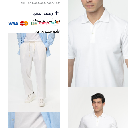
SKU: 007/001/001/0006(101)
وصف المنتج
دفع آمن بواسطة:
عادة يشترى مع: