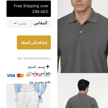
Free Shipping over
299 AED
المقاس
إضافة إلى السلة
SKU: 007/001/001/0006(321)
وصف المنتج
دفع آمن بواسطة:
عادة يشترى مع: