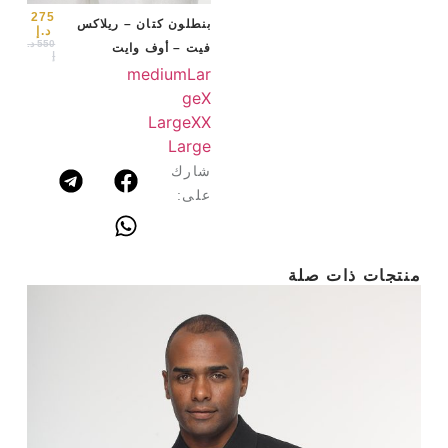
arge
275
بنطلون كتان – ريلاكس
د.إ
550
د.
فيت – أوف وايت
إ
medium
Lar
ge
X
Large
XX
Large
شارك
على:
منتجات ذات صلة