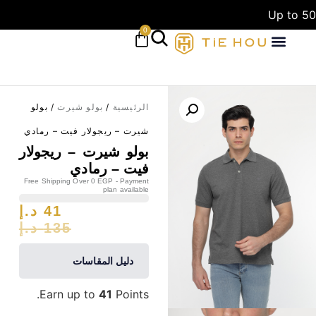
Up to 50
0
الرئيسية
/
بولو شيرت
/ بولو
شيرت – ريجولار فيت – رمادي
بولو شيرت – ريجولار
فيت – رمادي
Free Shipping Over 0 EGP - Payment
plan available
41
د.إ
135
د.إ
دليل المقاسات
Earn up to
41
Points.