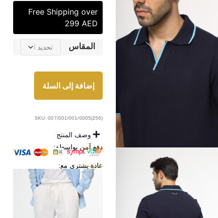
Free Shipping over
299 AED
المقاس
إضافة إلى السلة
SKU: 007/001/001/0005(256)
وصف المنتج
دفع آمن بواسطة:
عادة يشترى مع: