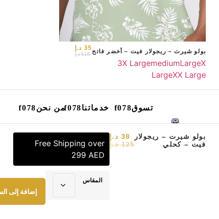
35
د.إ
بولو شيرت – ريجولار فيت – أخضر فاتح
115
د.إ
3X Large
medium
Large
X
Large
XX Large
تسوق
خدماتنا
من نحن
الرئيسية
/
بولو شيرت
/ بولو
بولو شيرت – ريجولار
38
د.إ
Free Shipping over
فيت – كحلي
125
د.إ
شيرت – ريجولار فيت – كحلي
299 AED
المقاس
إضافة إلى الس
2023 هاوس تاي . جميع الحقوق محفوظة.