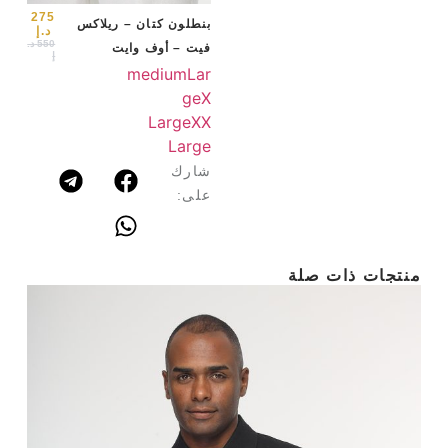
arge
275
بنطلون كتان – ريلاكس
د.إ
550
د.
فيت – أوف وايت
إ
medium
Lar
ge
X
Large
XX
Large
شارك
على:
منتجات ذات صلة