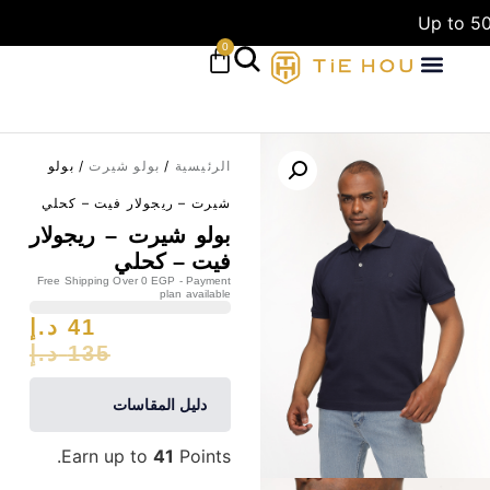
Up to 50
0
الرئيسية
/
بولو شيرت
/ بولو
شيرت – ريجولار فيت – كحلي
بولو شيرت – ريجولار
فيت – كحلي
Free Shipping Over 0 EGP - Payment
plan available
41
د.إ
135
د.إ
دليل المقاسات
Earn up to
41
Points.