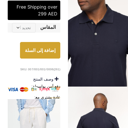
Free Shipping over
299 AED
المقاس
إضافة إلى السلة
SKU: 007/001/001/0006(261)
وصف المنتج
دفع آمن بواسطة:
عادة يشترى مع: