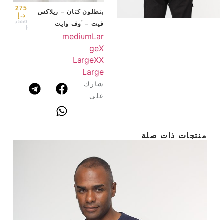
arge
275
بنطلون كتان – ريلاكس
د.إ
550
د.
فيت – أوف وايت
إ
medium
Lar
ge
X
Large
XX
Large
شارك
على:
منتجات ذات صلة