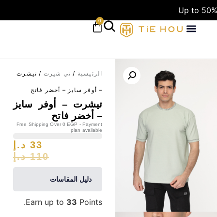
Up to 50%
0
الرئيسية
/
تي شيرت
/ تيشرت
– أوفر سايز – أخضر فاتح
تيشرت – أوفر سايز
– أخضر فاتح
Free Shipping Over 0 EGP - Payment
plan available
33
د.إ
110
د.إ
دليل المقاسات
Earn up to
33
Points.