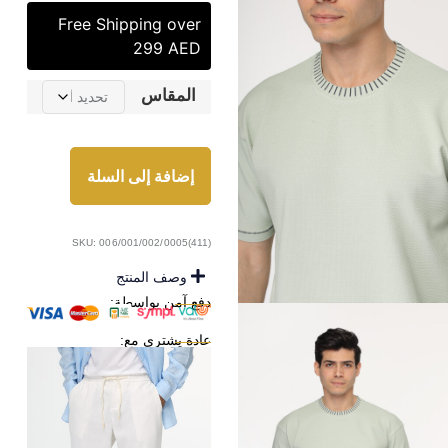
Free Shipping over
299 AED
المقاس
إضافة إلى السلة
SKU: 006/001/002/0005(411)
وصف المنتج
دفع آمن بواسطة:
عادة يشترى مع: