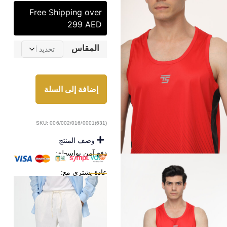
Free Shipping over
299 AED
المقاس
إضافة إلى السلة
SKU: 006/002/016/0001(631)
وصف المنتج
دفع آمن بواسطة:
عادة يشترى مع: