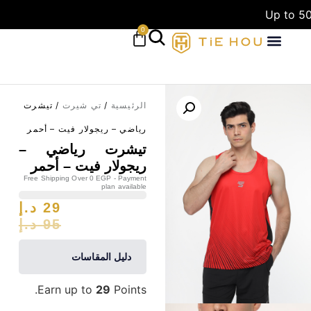
Up to 50
0
الرئيسية
/
تي شيرت
/ تيشرت
رياضي – ريجولار فيت – أحمر
تيشرت رياضي –
ريجولار فيت – أحمر
Free Shipping Over 0 EGP - Payment
plan available
29
د.إ
95
د.إ
دليل المقاسات
Earn up to
29
Points.