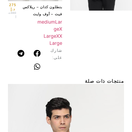
arge
275
بنطلون كتان – ريلاكس
د.إ
550
د.
فيت – أوف وايت
إ
medium
Lar
ge
X
Large
XX
Large
شارك
على:
منتجات ذات صلة