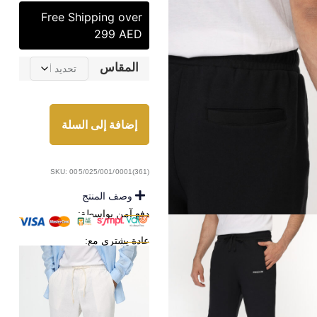
Free Shipping over
299 AED
المقاس
إضافة إلى السلة
SKU: 005/025/001/0001(361)
وصف المنتج
دفع آمن بواسطة:
عادة يشترى مع: