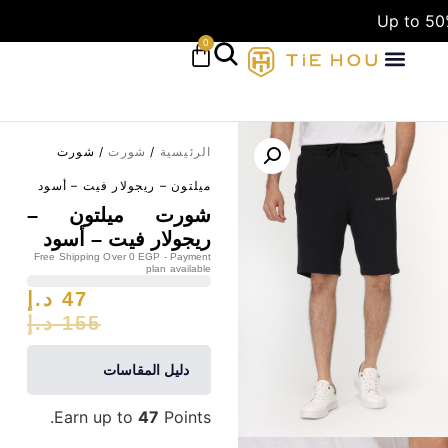
Up to 50
0
الرئيسية
/
شورت
/ شورت
ميلتون – ريجولار فيت – أسود
شورت ميلتون –
ريجولار فيت – أسود
Free Shipping Over 0 EGP - Payment
plan available
47
د.إ
155
د.إ
دليل المقاسات
Earn up to
47
Points.