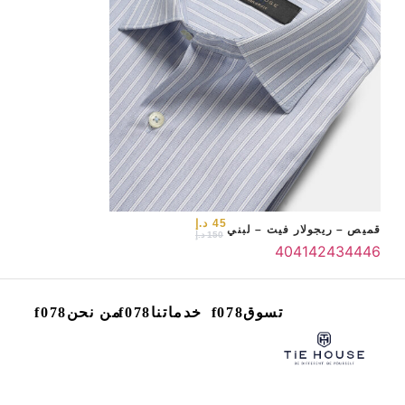
45
د.إ
قميص – ريجولار فيت – لبني
150
د.إ
40
41
42
43
44
46
تسوق
خدماتنا
من نحن