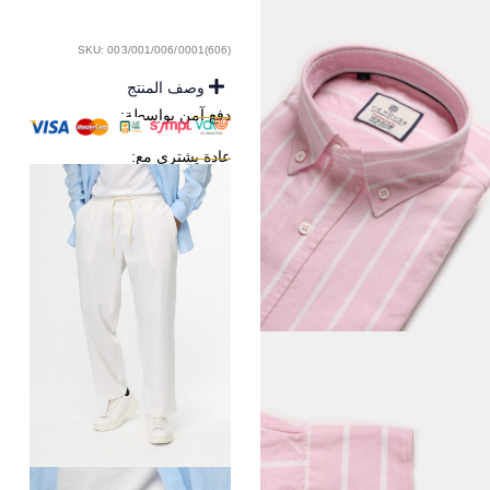
SKU: 003/001/006/0001(606)
وصف المنتج
دفع آمن بواسطة:
عادة يشترى مع: