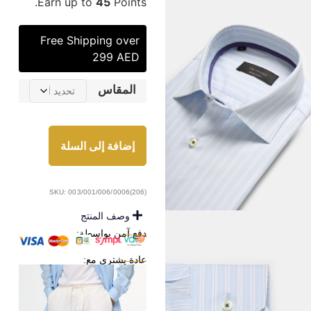
Earn up to
45
Points.
Free Shipping over
299 AED
المقاس
إضافة إلى السلة
SKU: 003/001/006/0006(206)
وصف المنتج
دفع آمن بواسطة:
عادة يشترى مع: