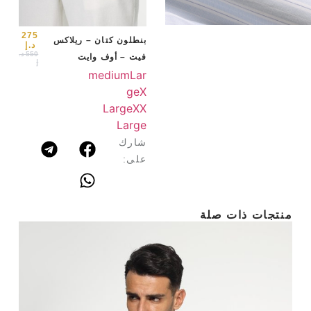
ge
X
e
XX
arge
275
بنطلون كتان – ريلاكس
د.إ
550
د.
فيت – أوف وايت
إ
medium
Lar
ge
X
Large
XX
Large
شارك
على:
منتجات ذات صلة