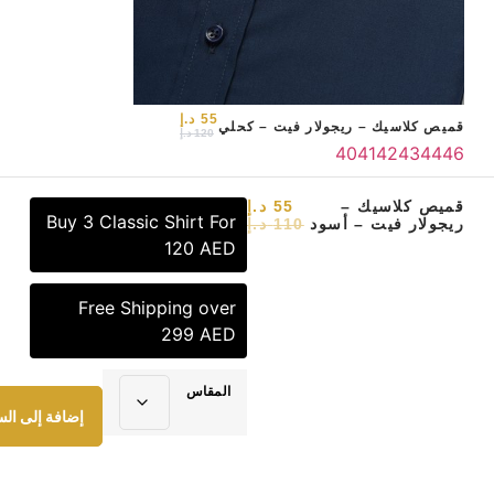
55
د.إ
قميص كلاسيك – ريجولار فيت – كحلي
120
د.إ
40
41
42
43
44
46
الرئيسية
/
قميص كلاسيك
/ قميص
قميص كلاسيك –
55
د.إ
Buy 3 Classic Shirt For
ريجولار فيت – أسود
110
د.إ
تسوق
خدماتنا
من نحن
كلاسيك – ريجولار فيت – أسود
120 AED
Free Shipping over
299 AED
المقاس
إضافة إلى الس
2023 هاوس تاي . جميع الحقوق محفوظة.