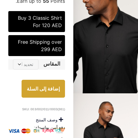
Earn up to
55
Points.
Buy 3 Classic Shirt
For 120 AED
Free Shipping over
299 AED
المقاس
إضافة إلى السلة
SKU: 003/002/011/0003(361)
وصف المنتج
دفع آمن بواسطة: