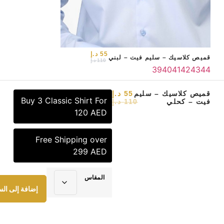
55
د.إ
قميص كلاسيك – سليم فيت – لبني
110
د.إ
39
40
41
42
43
44
الرئيسية
/
قميص كلاسيك
/ قميص
قميص كلاسيك – سليم
55
د.إ
Buy 3 Classic Shirt For
فيت – كحلي
110
د.إ
تسوق
خدماتنا
من نحن
كلاسيك – سليم فيت – كحلي
120 AED
Free Shipping over
299 AED
المقاس
إضافة إلى الس
2023 هاوس تاي . جميع الحقوق محفوظة.