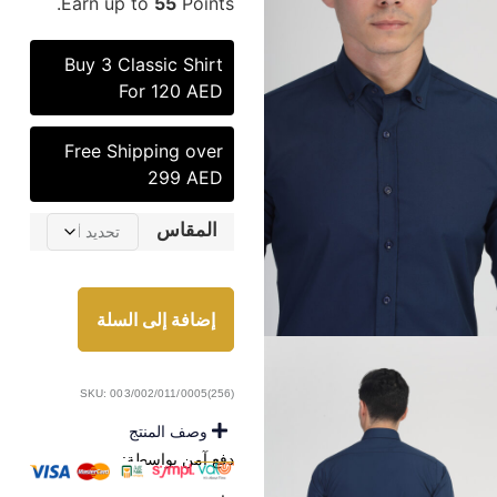
Earn up to
55
Points.
Buy 3 Classic Shirt
For 120 AED
Free Shipping over
299 AED
المقاس
إضافة إلى السلة
SKU: 003/002/011/0005(256)
وصف المنتج
دفع آمن بواسطة: